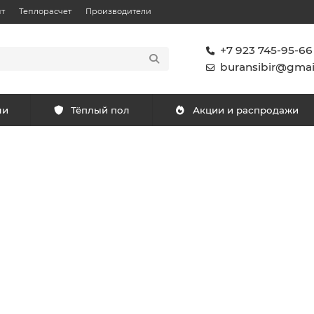
т
Теплорасчет
Производители
+7 923 745-95-66
buransibir@gmai
ли
Тёплый пол
Акции и распродажи