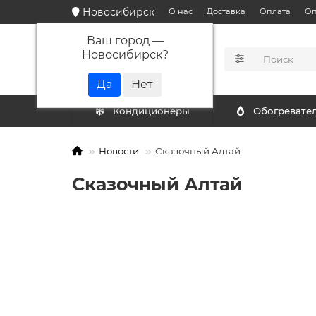
Новосибирск
О нас
Доставка
Оплата
Оп
Ваш город —
Новосибирск
?
КАТАЛОГ
Кондиционеры
Обогревате
Новости
Сказочный Алтай
Сказочный Алтай