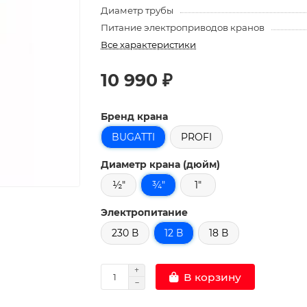
Диаметр трубы
Питание электроприводов кранов
Все характеристики
10 990 ₽
Бренд крана
BUGATTI
PROFI
Диаметр крана (дюйм)
½"
¾"
1"
Электропитание
230 В
12 В
18 В
В корзину