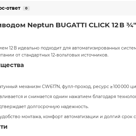
ос-ответ
0
риводом
Neptun BUGATTI CLICK 12 В ¾
м 12 В идеально подходит для автоматизированных систем
тании от стандартных 12‑вольтовых источников.
ущества
атунный механизм CW617N, фулл-проход, ресурс ≥ 100 000 ци
вливается и снимается одним нажатием благодаря технолог
одтверждает долгосрочную надежность.
е удобство монтажа, комфорт автоматизации и долгий срок 
ти