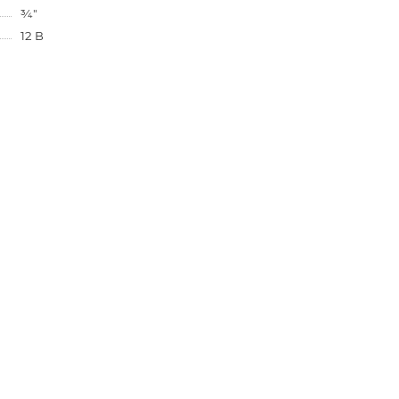
¾"
12 В