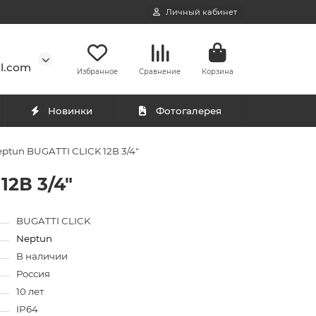
Личный кабинет
l.com
Избранное
Сравнение
Корзина
Новинки
Фотогалерея
tun BUGATTI CLICK 12В 3/4"
2В 3/4"
BUGATTI CLICK
Neptun
В наличии
Россия
10 лет
IP64