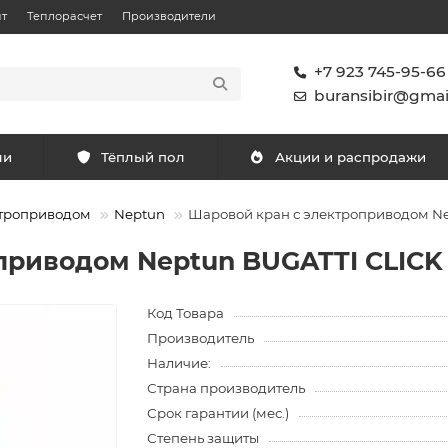
т
Теплорасчет
Производители
+7 923 745-95-66
buransibir@gmai
ли
Тёплый пол
Акции и распродажи
ктроприводом
Neptun
Шаровой кран с электроприводом Nep
риводом Neptun BUGATTI CLICK 1
Код Товара
Производитель
Наличие:
Страна производитель
Срок гарантии (мес.)
Степень защиты