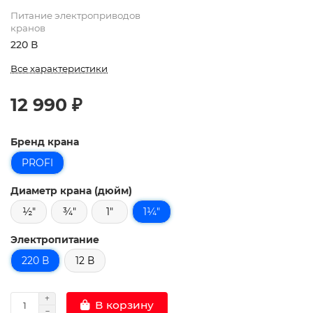
Питание электроприводов
кранов
220 В
Все характеристики
12 990 ₽
Бренд крана
PROFI
Диаметр крана (дюйм)
½"
¾"
1"
1¼"
Электропитание
220 В
12 В
В корзину