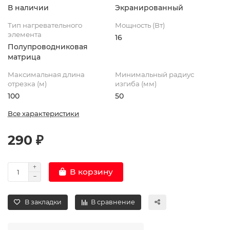
В наличии
Экранированный
Тип нагревательного
Мощность (Вт)
элемента
16
Полупроводниковая
матрица
Максимальная длина
Минимальный радиус
отрезка (м)
изгиба (мм)
100
50
Все характеристики
290 ₽
В корзину
В закладки
В сравнение