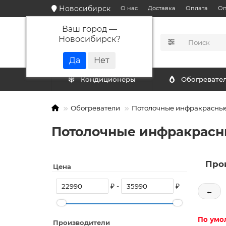
Новосибирск
О нас
Доставка
Оплата
Оп
Ваш город —
Новосибирск
?
КАТАЛОГ
Кондиционеры
Обогревате
Обогреватели
Потолочные инфракрасные
Потолочные инфракрасны
Про
Цена
₽ -
₽
←
По умо
Производители