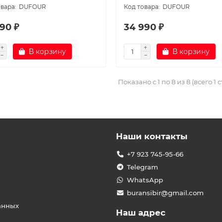
DUFOUR
DUFOUR
90 ₽
34 990 ₽
В корзину
В корзину
Показано с 1 по 8 из 8 (всего 1 
Наши контакты
+7 923 745-95-66
Telegram
WhatsApp
buransibir@gmail.com
анных
Наш адрес