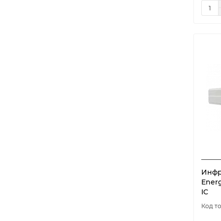
Инфр
Energ
IC