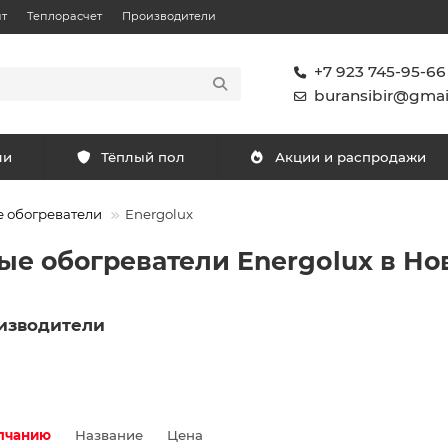
т
Теплорасчет
Производители
+7 923 745-95-66
buransibir@gmai
ли
Тёплый пол
Акции и распродажи
 обогреватели
Energolux
е обогреватели Energolux в Н
изводители
лчанию
Название
Цена