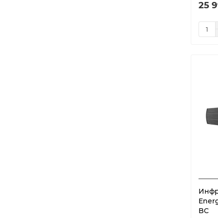
25 9
Инфр
Energ
BC