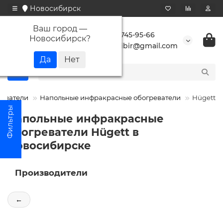
Новосибирск
Ваш город —
+7 923 745-95-66
Новосибирск
?
buransibir@gmail.com
еватели
Напольные инфракрасные обогреватели
Hügett
Напольные инфракрасные
обогреватели Hügett в
Новосибирске
Производители
←