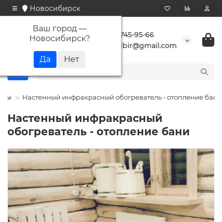
Новосибирск
Ваш город —
+7 923 745-95-66
Новосибирск
?
buransibir@gmail.com
оты
Настенный инфракрасный обогреватель - отопление бани
Настенный инфракрасный
обогреватель - отопление бани