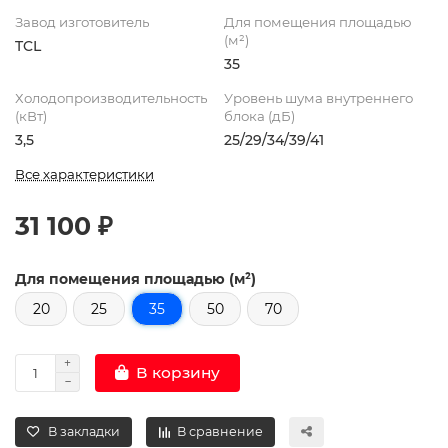
Завод изготовитель
Для помещения площадью
(м²)
TCL
35
Холодопроизводительность
Уровень шума внутреннего
(кВт)
блока (дБ)
3,5
25/29/34/39/41
Все характеристики
31 100 ₽
Для помещения площадью (м²)
20
25
35
50
70
В корзину
В закладки
В сравнение