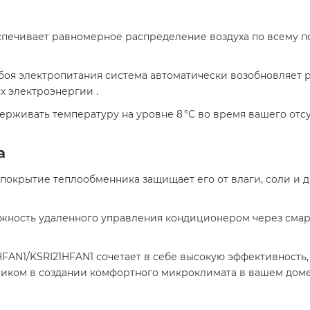
еспечивает равномерное распределение воздуха по всему 
 сбоя электропитания система автоматически возобновляет 
 электроэнергии .​
держивать температуру на уровне 8 °C во время вашего от
а
 покрытие теплообменника защищает его от влаги, соли и 
ожность удаленного управления кондиционером через сма
1HFAN1/KSRI21HFAN1 сочетает в себе высокую эффективност
иком в создании комфортного микроклимата в вашем доме