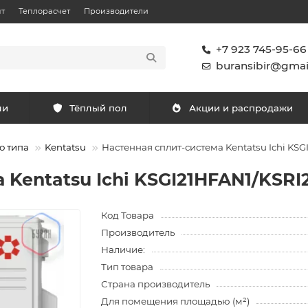
т
Теплорасчет
Производители
+7 923 745-95-66
buransibir@gmai
ли
Тёплый пол
Акции и распродажи
о типа
Kentatsu
Настенная сплит-система Kentatsu Ichi KS
 Kentatsu Ichi KSGI21HFAN1/KSRI
Код Товара
Производитель
Наличие:
Тип товара
Страна производитель
Для помещения площадью (м²)