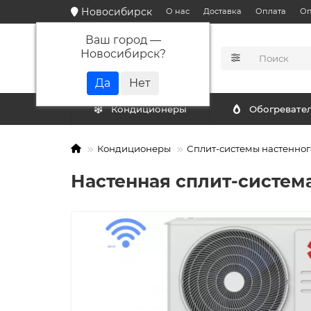
Новосибирск
О нас
Доставка
Оплата
Оп
Ваш город —
Новосибирск
?
КАТАЛОГ
Кондиционеры
Обогревате
Кондиционеры
Сплит-системы настенног
Настенная сплит-система