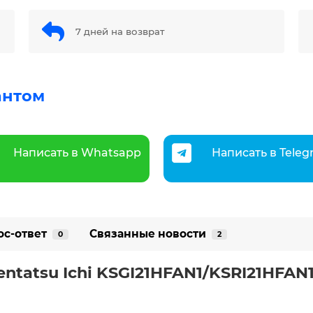
7 дней на возврат
антом
Написать в Whatsapp
Написать в Tele
ос-ответ
Связанные новости
0
2
ntatsu Ichi KSGI21HFAN1/KSRI21HFAN1