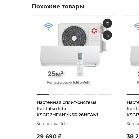
Похожие товары
Настенная сплит-система
Наст
Kentatsu Ichi
Kenta
KSGI26HFAN1/KSRI26HFAN1
KSGI
Ichi
29 690 ₽
38 2