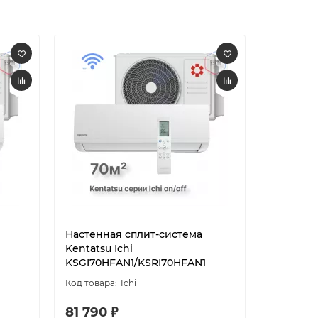
Настенная сплит-система
Настенн
Kentatsu Ichi
Daikin S
KSGI70HFAN1/KSRI70HFAN1
Ichi
81 790 ₽
248 99