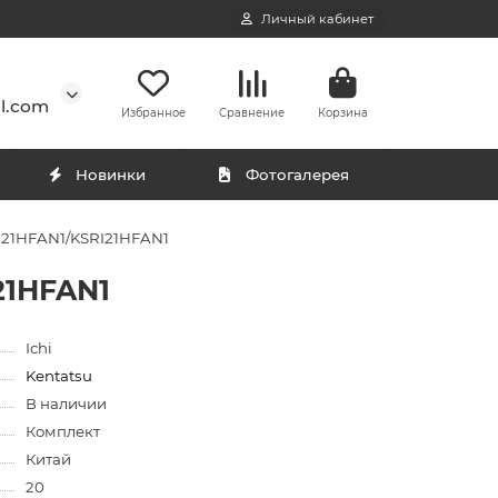
Личный кабинет
l.com
Избранное
Сравнение
Корзина
Новинки
Фотогалерея
GI21HFAN1/KSRI21HFAN1
21HFAN1
Ichi
Kentatsu
В наличии
Комплект
Китай
20