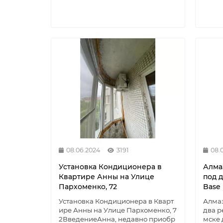
08.06.2024
3191
08.
Установка Кондиционера в
Алма
Квартире Анны на Улице
под 
Пархоменко, 72
Base 
Установка Кондиционера в Кварт
Алмаз
ире Анны на Улице Пархоменко, 7
два р
2ВведениеАнна, недавно приобр
мске 