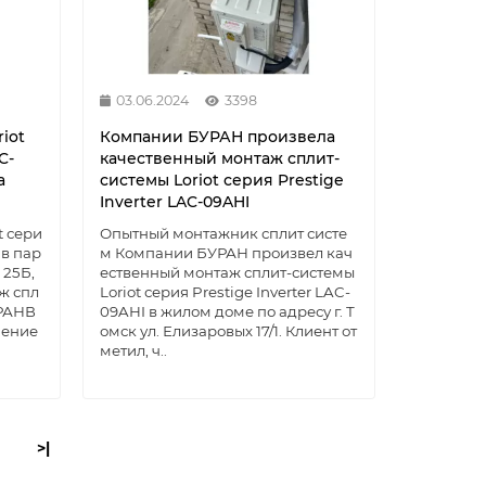
03.06.2024
3398
iot
Компании БУРАН произвела
C-
качественный монтаж сплит-
а
системы Loriot серия Prestige
Inverter LAC-09AHI
t сери
Опытный монтажник сплит систе
 в пар
м Компании БУРАН произвел кач
 25Б,
ественный монтаж сплит-системы
ж спл
Loriot серия Prestige Inverter LAC-
УРАНВ
09AHI в жилом доме по адресу г. Т
чение
омск ул. Елизаровых 17/1. Клиент от
метил, ч..
>|