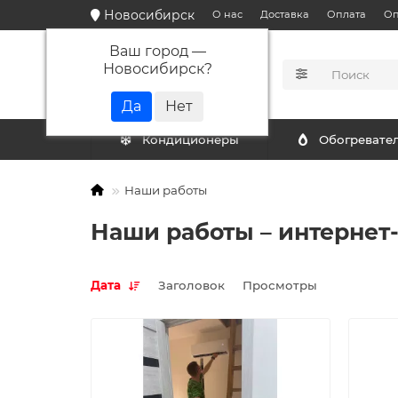
Новосибирск
О нас
Доставка
Оплата
Оп
Ваш город —
Новосибирск
?
КАТАЛОГ
Кондиционеры
Обогревате
Наши работы
Наши работы – интернет
Дата
Заголовок
Просмотры