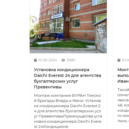
10.06.2024
3580
10.
Установка кондиционера
Монт
Daichi Everest 24 для агентства
выпо
бухгалтерских услуг
Иван
Превентивы
Такой
олнил
Монтаж компании БУРАН Томско
лекса
й бригады Влада и Жени: Установ
46. К
ка кондиционера Daichi Everest 2
конд
4 для агентства бухгалтерских усл
го се
уг ПревентивыПреимущества уста
льно, 
новки кондиционера Daichi Evere
st 24Кондиционе..