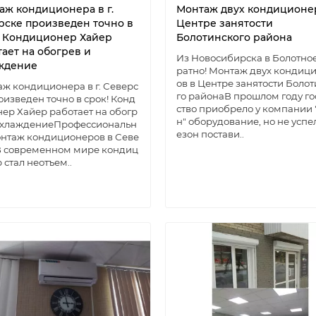
аж кондиционера в г.
Монтаж двух кондиционе
рске произведен точно в
Центре занятости
! Кондиционер Хайер
Болотинского района
тает на обогрев и
Из Новосибирска в Болотное
ждение
ратно! Монтаж двух кондиц
ов в Центре занятости Боло
ж кондиционера в г. Северс
го районаВ прошлом году го
оизведен точно в срок! Конд
ство приобрело у компании 
ер Хайер работает на обогр
н" оборудование, но не успел
 охлаждениеПрофессиональн
езон постави..
нтаж кондиционеров в Севе
В современном мире кондиц
 стал неотъем..