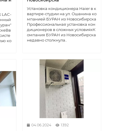
ины и
Новосибирска
Установка кондиционера Haier в к
вартире-студии на ул. Ошанина ко
t LAC-
мпанией БУРАН из Новосибирска
енный
Профессиональная установка кон
уран"
диционеров в сложных условияхК
йскеВв
омпания БУРАН из Новосибирска
систе
недавно столкнула..
тью ко
04.06.2024
1392