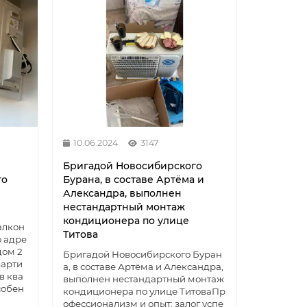
10.06.2024
3147
Бригадой Новосибирского
го
Бурана, в составе Артёма и
Александра, выполнен
нестандартный монтаж
кондиционера по улице
алкон
Титова
о адре
дом 2
Бригадой Новосибирского Буран
варти
а, в составе Артёма и Александра,
в ква
выполнен нестандартный монтаж
собен
кондиционера по улице ТитоваПр
офессионализм и опыт: залог успе