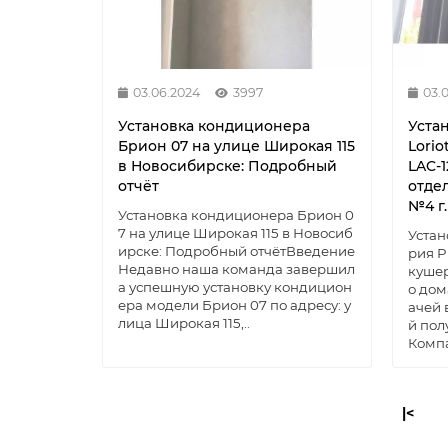
03.06.2024
3997
03.
Установка кондиционера
Уста
Брион 07 на улице Широкая 115
Lorio
в Новосибирске: Подробный
LAC-
отчёт
отде
№4 г.
Установка кондиционера Брион 0
7 на улице Широкая 115 в Новосиб
Устан
ирске: Подробный отчётВведение
рия P
Недавно наша команда завершил
кушер
а успешную установку кондицион
о дом
ера модели Брион 07 по адресу: у
ачей 
лица Широкая 115,..
й пол
Компа
|<