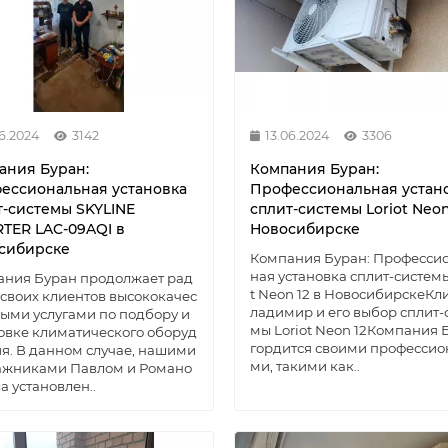
06.2024
3142
13.06.2024
3306
ания Буран:
Компания Буран:
ессиональная установка
Профессиональная устан
т-системы SKYLINE
сплит-системы Loriot Neon
RTER LAC-09AQI в
Новосибирске
сибирске
Компания Буран: Професси
ная установка сплит-системы
ания Буран продолжает рад
t Neon 12 в НовосибирскеКл
 своих клиентов высококачес
ладимир и его выбор сплит-
ыми услугами по подбору и
мы Loriot Neon 12Компания 
овке климатического оборуд
гордится своими профессио
я. В данном случае, нашими
ми, такими как..
ажниками Павлом и Романо
а установлен..