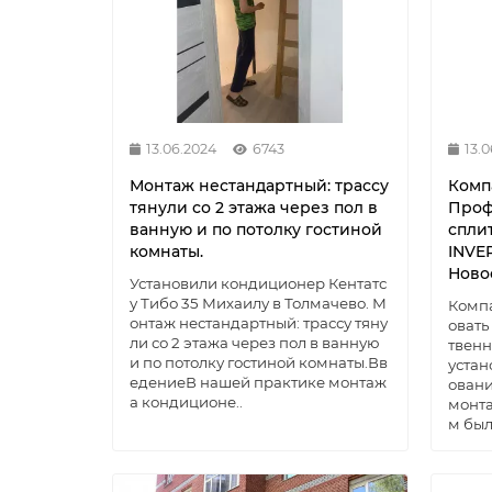
13.06.2024
6743
13.
Монтаж нестандартный: трассу
Комп
тянули со 2 этажа через пол в
Проф
ванную и по потолку гостиной
спли
комнаты.
INVE
Ново
Установили кондиционер Кентатс
у Тибо 35 Михаилу в Толмачево. М
Комп
онтаж нестандартный: трассу тяну
овать
ли со 2 этажа через пол в ванную
твенн
и по потолку гостиной комнаты.Вв
устан
едениеВ нашей практике монтаж
овани
а кондиционе..
монт
м был