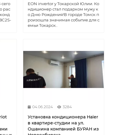
 сего
EON invertor у Токарской Юлии. Ко
о рас
ндиционер стал подарком мужу к
 конд
о Дню Рождения!В городе Томск п
8C2S-
роизошла значимая событие для с
емьи Токарск..
04.06.2024
3284
iot
Установка кондиционера Haier
в квартире-студии на ул.
ами
Ошанина компанией БУРАН из