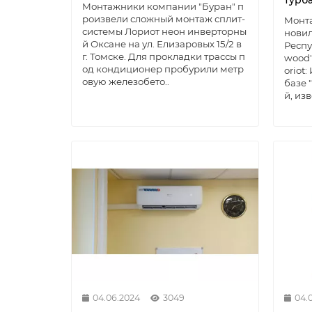
турба
Монтажники компании "Буран" п
роизвели сложный монтаж сплит-
Монт
системы Лориот неон инверторны
новил
й Оксане на ул. Елизаровых 15/2 в
Респу
г. Томске. Для прокладки трассы п
wood"
од кондиционер пробурили метр
oriot
овую железобето..
базе 
й, изв
04.06.2024
3049
04.