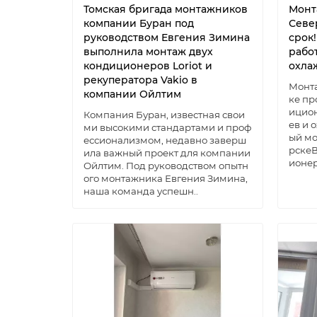
Томская бригада монтажников
Монт
компании Буран под
Севе
руководством Евгения Зимина
срок
выполнила монтаж двух
рабо
кондиционеров Loriot и
охла
рекуператора Vakio в
Монта
компании Ойлтим
ке пр
ицион
Компания Буран, известная свои
ев и
ми высокими стандартами и проф
ый мо
ессионализмом, недавно заверш
рске
ила важный проект для компании
ионер
Ойлтим. Под руководством опытн
ого монтажника Евгения Зимина,
наша команда успешн..