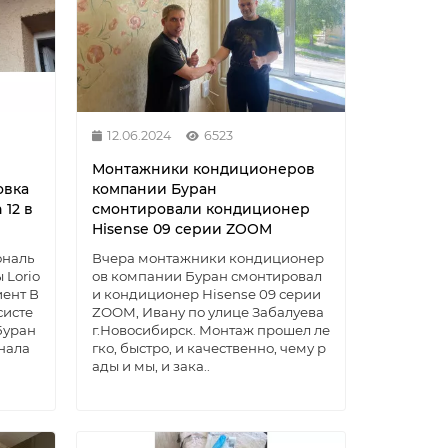
12.06.2024
6523
Монтажники кондиционеров
овка
компании Буран
 12 в
смонтировали кондиционер
Hisense 09 серии ZOOM
ональ
Вчера монтажники кондиционер
 Lorio
ов компании Буран смонтировал
иент В
и кондиционер Hisense 09 серии
систе
ZOOM, Ивану по улице Забалуева
Буран
г.Новосибирск. Монтаж прошел ле
нала
гко, быстро, и качественно, чему р
ады и мы, и зака..