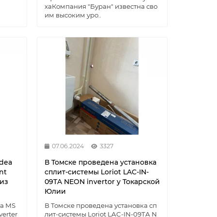
хаКомпания "Буран" известна сво
им высоким уро..
07.06.2024
3327
dea
В Томске проведена установка
nt
сплит-системы Loriot LAC-IN-
 из
09TA NEON invertor у Токарской
Юлии
a MS
В Томске проведена установка сп
erter
лит-системы Loriot LAC-IN-09TA N