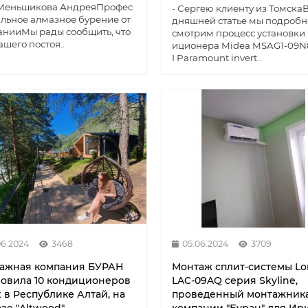
 Меньшикова АндреяПрофес
- Сергею клиенту из ТомскаВ
льное алмазное бурение от
дняшней статье мы подробн
нииМы рады сообщить, что
смотрим процесс установки
ашего постоя..
иционера Midea MSAG1-09N
I Paramount invert..
06.2024
3468
05.06.2024
3709
ажная компания БУРАН
Монтаж сплит-системы Lor
новила 10 кондиционеров
LAC-09AQ серия Skyline,
t в Республике Алтай, на
проведенный монтажник