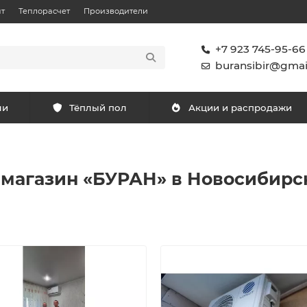
т
Теплорасчет
Производители
+7 923 745-95-66
buransibir@gmai
ли
Тёплый пол
Акции и распродажи
-магазин «БУРАН» в Новосибирс