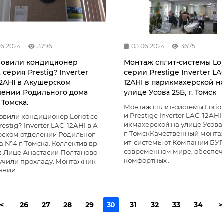
06.2024
3796
03.06.2024
3675
новили кондиционер
Монтаж сплит-системы Lor
t серия Prestig? Inverter
серии Prestige Inverter LA
12AHI в Акушерском
12AHI в парикмахерской н
лении Родильного дома
улице Усова 25Б, г. Томск
 Томска.
Монтаж сплит-системы Lorio
и Prestige Inverter LAC-12AHI
овили кондиционер Loriot се
икмахерской на улице Усова
restig? Inverter LAC-12AHI в А
г. ТомскКачественный монта
ском отделении Родильног
ит-системы от Компании Б
а №4 г. Томска. Коллектив вр
современном мире, обеспе
в Лице Анастасии Полтаново
комфортных..
учили прохладу. Монтажник
нии ..
<
26
27
28
29
30
31
32
33
34
>