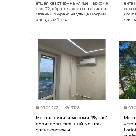
етшая квартиру на улице Пархоме
ента
нко, 72, обратилась в наш офис ко
сиона
мпании "Буран" на улице Покрыш
компа
кина, дом 1, пос..
для н
05.06.2024
3528
05.
Монтажники компании "Буран"
Монт
произвели сложный монтаж
уста
сплит-системы
Lorio