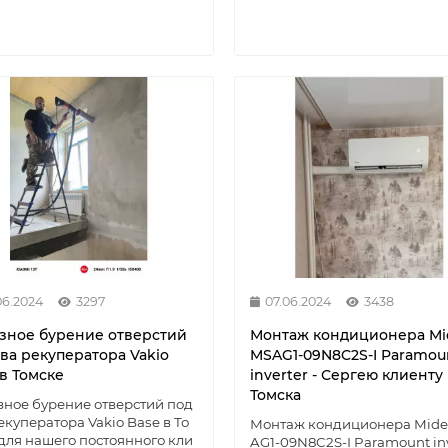
06.2024
3297
07.06.2024
3438
зное бурение отверстий
Монтаж кондиционера Mi
два рекуператора Vakio
MSAG1-09N8C2S-I Paramou
в Томске
inverter - Сергею клиенту
Томска
ное бурение отверстий под
екуператора Vakio Base в То
Монтаж кондиционера Mide
для нашего постоянного кли
AG1-09N8C2S-I Paramount inv