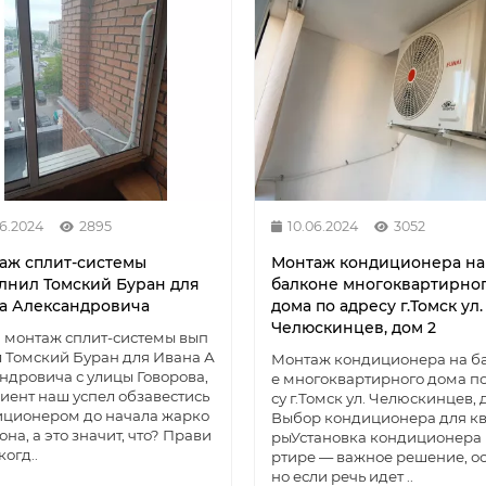
06.2024
2895
10.06.2024
3052
аж сплит-системы
Монтаж кондиционера на
лнил Томский Буран для
балконе многоквартирно
а Александровича
дома по адресу г.Томск ул.
Челюскинцев, дом 2
 монтаж сплит-системы вып
 Томский Буран для Ивана А
Монтаж кондиционера на б
ндровича с улицы Говорова,
е многоквартирного дома п
лиент наш успел обзавестись
су г.Томск ул. Челюскинцев, 
иционером до начала жарко
Выбор кондиционера для к
зона, а это значит, что? Прави
рыУстановка кондиционера 
когд..
ртире — важное решение, о
но если речь идет ..