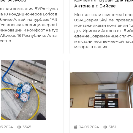
зе "Altwood"
компании "Буран" для Ир
Антона в г. Бийске
ажная компания БУРАН уста
а 10 кондиционеров Loriot в
Монтаж сплит-системы Lorio
блике Алтай, на турбазе "Alt
09AQ серия Skyline, провед
Установка кондиционеров L
монтажниками компании "Б
: Инновации и комфорт на тур
для Ирины и Антона в г. Би
"Altwood"В Республике Алта
едениеСовременные сплит-
естно..
мы стали неотъемлемой час
мфорта в наших..
06.2024
3545
04.06.2024
3161