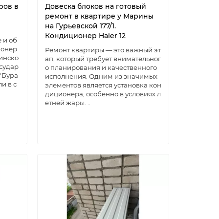
ров в
Довеска блоков на готовый
ремонт в квартире у Марины
на Гурьевской 177/1.
Кондиционер Haier 12
 и об
ионер
Ремонт квартиры — это важный эт
тинско
ап, который требует внимательног
судар
о планирования и качественного
"Бура
исполнения. Одним из значимых
и в с
элементов является установка кон
диционера, особенно в условиях л
етней жары. ..