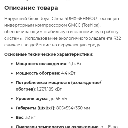
Описание товара
Наружный блок Royal Clima 4RMX-36HN/OUT оснащен
инверторным компрессором GMCC (Toshiba),
обеспечивающим стабильную и экономичную работу
системы. Использование экологичного хладагента R32
снижает воздействие на окружающую среду.​
Основные технические характеристики:
Мощность охлаждения
: 4,1 кВт​
Мощность обогрева
: 4,4 кВт​
Потребляемая мощность (охлаждение/
обогрев)
: 1,27/1,185 кВт​
Уровень шума
: до 56 дБ​
Габариты (ШхВхГ)
: 805×554×330 мм​
Вес
: 32 кг​
Диапазон температур на охлаждение
: от -15 до