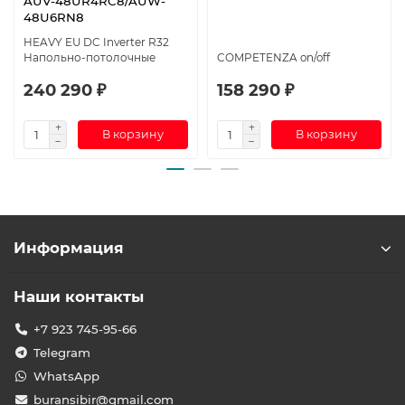
AUV-48UR4RC8/AUW-
48U6RN8
HEAVY EU DC Inverter R32
Напольно-потолочные
COMPETENZA on/off
240 290 ₽
158 290 ₽
В корзину
В корзину
Информация
Наши контакты
+7 923 745-95-66
Telegram
WhatsApp
buransibir@gmail.com