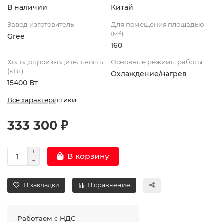
В наличии
Китай
Завод изготовитель
Для помещения площадью
(м²)
Gree
160
Холодопроизводительность
Основные режимы работы
(кВт)
Охлаждение/нагрев
15400 Вт
Все характеристики
333 300 ₽
В корзину
В закладки
В сравнение
Работаем с НДС