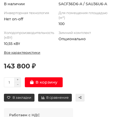
В наличии
SAСF36D6-A / SAU36U6-A
Инверторная технология
Для помещения площадью
(м²)
Нет on-off
100
Холодопроизводительность
Зимний комплект
(кВт)
Опционально
10,55 кВт
Все характеристики
143 800 ₽
В корзину
В закладки
В сравнение
Работаем с НДС