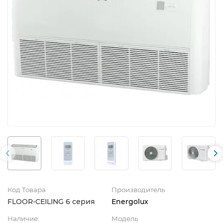
Код Товара
Производитель
FLOOR-CEILING 6 серия
Energolux
Наличие:
Модель