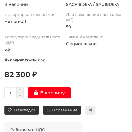
В наличии
SAСF18D6-A / SAU18U6-A
Инверторная технология
Для помещения площадью
(м²)
Нет on-off
50
Холодопроизводительность
Зимний комплект
(кВт)
Опционально
5,5
Все характеристики
82 300 ₽
В корзину
В закладки
В сравнение
Работаем с НДС