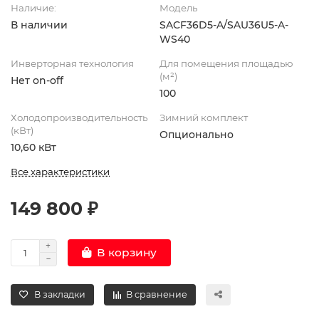
Наличие:
Модель
В наличии
SACF36D5-A/SAU36U5-A-
WS40
Инверторная технология
Для помещения площадью
(м²)
Нет on-off
100
Холодопроизводительность
Зимний комплект
(кВт)
Опционально
10,60 кВт
Все характеристики
149 800 ₽
В корзину
В закладки
В сравнение