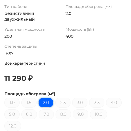
Тип кабеля
Площадь обогрева (м²)
резистивный
2.0
двухжильный
Удельная мощность
Мощность (Вт)
200
400
Степень защиты
IPX7
Все характеристики
11 290 ₽
Площадь обогрева (м²)
1.0
1.5
2.0
2.5
3.0
3.5
4.0
5.0
6.0
7.0
8.0
9.0
10.0
12.0