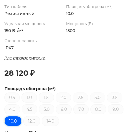
Тип кабеля
Площадь обогрева (м²)
Резистивный
10.0
Удельная мощность
Мощность (Вт)
150 Вт/м²
1500
Степень защиты
IPX7
Все характеристики
28 120 ₽
Площадь обогрева (м²)
0.5
1.0
1.5
2.0
2.5
3.0
3.5
4.0
4.5
5.0
6.0
7.0
8.0
9.0
10.0
12.0
14.0