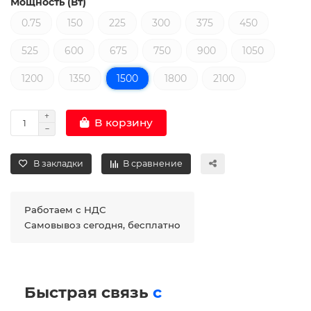
Мощность (Вт)
0.75
150
225
300
375
450
525
600
675
750
900
1050
1200
1350
1500
1800
2100
В корзину
В закладки
В сравнение
Работаем с НДС
Самовывоз сегодня, бесплатно
Быстрая связь
с