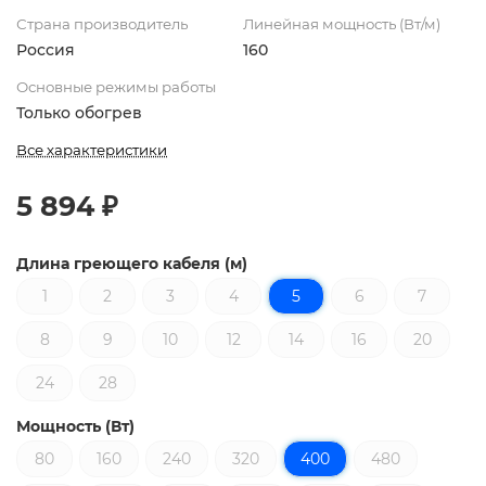
Страна производитель
Линейная мощность (Вт/м)
Россия
160
Основные режимы работы
Только обогрев
Все характеристики
5 894 ₽
Длина греющего кабеля (м)
1
2
3
4
5
6
7
8
9
10
12
14
16
20
24
28
Мощность (Вт)
80
160
240
320
400
480