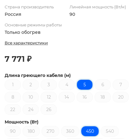
Страна производитель
Линейная мощность (Вт/м)
Россия
90
Основные режимы работы
Только обогрев
Все характеристики
7 771 ₽
Длина греющего кабеля (м)
1
2
3
4
5
6
7
8
10
12
14
16
18
20
22
24
26
Мощность (Вт)
90
180
270
360
450
540