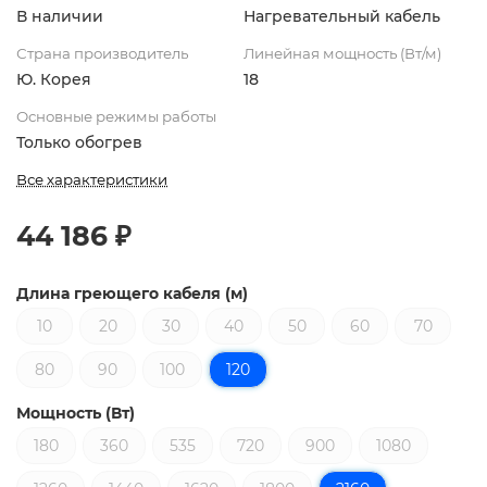
В наличии
Нагревательный кабель
Страна производитель
Линейная мощность (Вт/м)
Ю. Корея
18
Основные режимы работы
Только обогрев
Все характеристики
44 186 ₽
Длина греющего кабеля (м)
10
20
30
40
50
60
70
80
90
100
120
Мощность (Вт)
180
360
535
720
900
1080