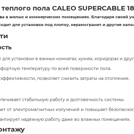
 теплого пола CALEO SUPERCABLE 1
ва в жилых и коммерческих помещениях. Благодаря своей у
одит для установки под плитку, керамогранит и другие напо
ти
ость
т для установки в ванных комнатах, кухнях, коридорах и дру
мфортную температуру по всей поверхности пола.​
 эффективности, позволяет снизить затраты на отопление.​
спечивает стабильную работу и долговечность системы.​
ает от электромагнитных излучений и повышает безопасност
арантирует надёжную работу даже во влажных помещениях.​
онтажу