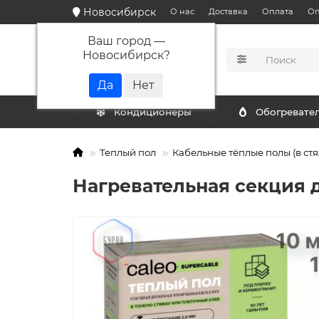
Новосибирск
О нас
Доставка
Оплата
Оп
Ваш город —
Новосибирск
?
КАТАЛОГ
Кондиционеры
Обогревате
Теплый пол
Кабельные тёплые полы (в стя
Нагревательная секция 