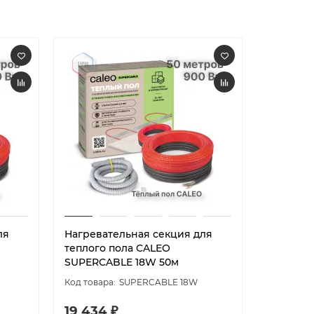
ля
Нагревательная секция для
Нагрева
теплого пола CALEO
теплого
SUPERCABLE 18W 50м
SUPERCA
SUPERCABLE 18W
19 434 ₽
21 202 