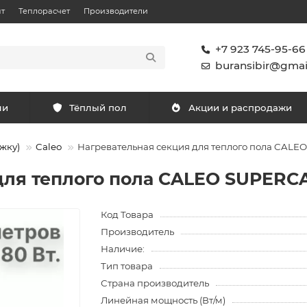
т
Теплорасчет
Производители
+7 923 745-95-66
buransibir@gmai
ли
Тёплый пол
Акции и распродажи
жку)
Caleo
Нагревательная секция для теплого пола CAL
для теплого пола CALEO SUPERC
Код Товара
Производитель
Наличие:
Тип товара
Страна производитель
Линейная мощность (Вт/м)