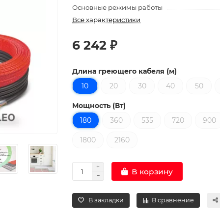
Основные режимы работы
Все характеристики
6 242 ₽
Длина греющего кабеля (м)
10
20
30
40
50
Мощность (Вт)
180
360
535
720
900
1800
2160
В корзину
В закладки
В сравнение