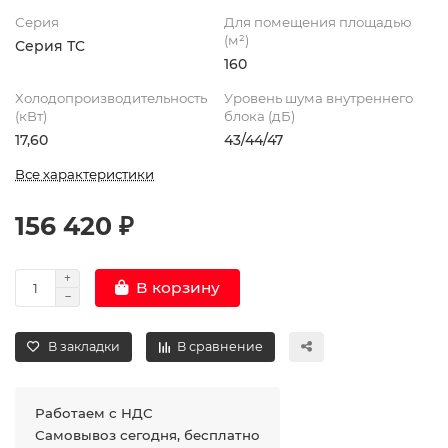
Серия
Для помещения площадью
(м²)
Серия ТC
160
Холодопроизводительность
Уровень шума внутреннего
(кВт)
блока (дБ)
17,60
43/44/47
Все характеристики
156 420 ₽
В корзину
В закладки
В сравнение
Работаем с НДС
Самовывоз сегодня, бесплатно