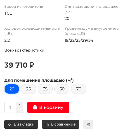
Завод изготовитель
Для помещения площадью
(м²)
TCL
20
Холодопроизводительность
Уровень шума внутреннего
(кВт)
блока (дБ)
2,2
19/22/25/29/34
Все характеристики
39 710 ₽
Для помещения площадью (м²)
20
25
35
50
70
В корзину
В закладки
В сравнение