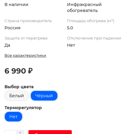
В наличии
Инфракрасный
обогреватель
Страна производитель
Площадь обогрева (м²)
Россия
5.0
Защита от перегрева
Отключение при падении
Да
Нет
Все характеристики
6 990 ₽
Выбор цвета
Белый
Чёрный
Терморегулятор
Нет