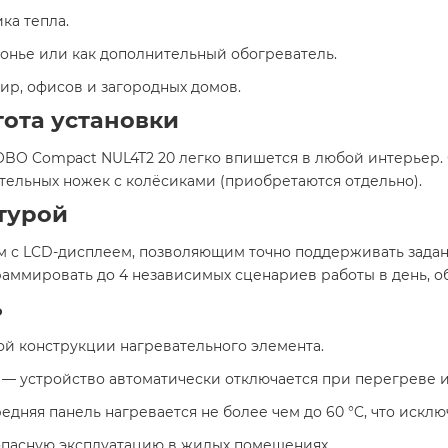
ка тепла.
нье или как дополнительный обогреватель.​
р, офисов и загородных домов.​
ота установки
NOBO Compact NUL4T2 20 легко впишется в любой интерьер. 
ельных ножек с колёсиками (приобретаются отдельно).​
турой
 с LCD-дисплеем, позволяющим точно поддерживать заданн
аммировать до 4 независимых сценариев работы в день, о
ь
й конструкции нагревательного элемента.
— устройство автоматически отключается при перегреве 
дняя панель нагревается не более чем до 60 °C, что исклю
пасную эксплуатацию в жилых помещениях.​