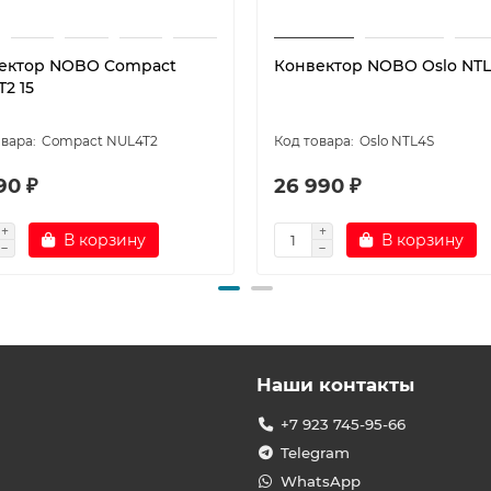
ектор NOBO Compact
Конвектор NOBO Oslo NTL
2 15
Compact NUL4T2
Oslo NTL4S
90 ₽
26 990 ₽
В корзину
В корзину
Наши контакты
+7 923 745-95-66
Telegram
WhatsApp