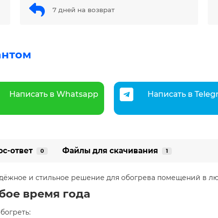
7 дней на возврат
антом
Написать в Whatsapp
Написать в Tele
ос-ответ
Файлы для скачивания
0
1
дёжное и стильное решение для обогрева помещений в люб
бое время года
богреть:​