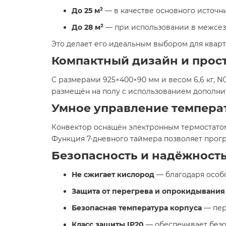
До 25 м²
— в качестве основного источни
До 28 м²
— при использовании в межсезо
Это делает его идеальным выбором для кварти
Компактный дизайн и прост
С размерами 925×400×90 мм и весом 6,6 кг, 
размещён на полу с использованием дополнит
Умное управление темпера
Конвектор оснащён электронным термостатом
Функция 7-дневного таймера позволяет прогр
Безопасность и надёжност
Не сжигает кислород
— благодаря особо
Защита от перегрева и опрокидывания
Безопасная температура корпуса
— пере
Класс защиты IP20
— обеспечивает безо