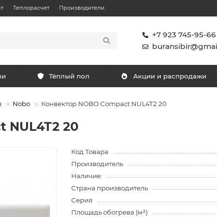
т
Теплорасчет
Производители
+7 923 745-95-66
buransibir@gmai
ли
Тёплый пол
Акции и распродажи
ы
Nobo
Конвектор NOBO Compact NUL4T2 20
t NUL4T2 20
Код Товара
Производитель
Наличие:
Страна производитель
Серия
Площадь обогрева (м²)