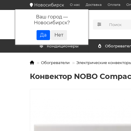
Новосибирск
О нас
Доставка
Оплата
Оп
Ваш город —
Новосибирск
?
КАТАЛОГ
Кондиционеры
Обогревате
Обогреватели
Электрические конвектор
Конвектор NOBO Compac