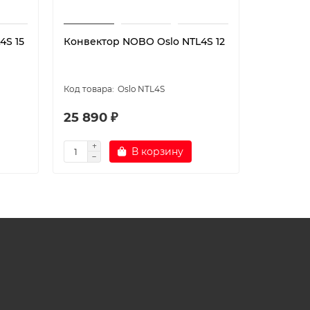
4S 15
Конвектор NOBO Oslo NTL4S 12
Конвект
Ballu Pl
80-300
Oslo NTL4S
25 890 ₽
4 590 
В корзину