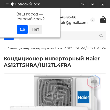
Новосибирск
Ваш город —
+7 923 745-95-66
Новосибирск
?
buransibir@gmail.com
r
Кондиционер инверторный Haier AS12TT5HRA/1U12TL4FRA
Кондиционер инверторный Haier
AS12TT5HRA/1U12TL4FRA