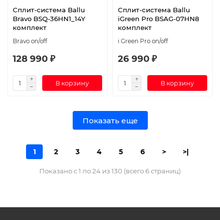
Сплит-система Ballu
Сплит-система Ballu
Bravo BSQ-36HN1_14Y
iGreen Pro BSAG-07HN8
комплект
комплект
Bravo on/off
i Green Pro on/off
128 990 ₽
26 990 ₽
В корзину
В корзину
Показать еще
1
2
3
4
5
6
>
>|
Показано с 1 по 24 из 130 (всего 6 страниц)