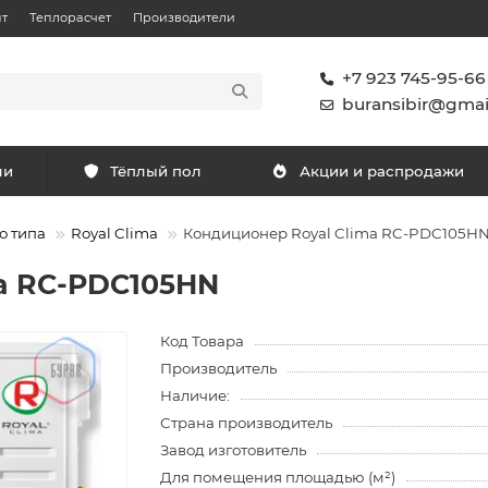
т
Теплорасчет
Производители
+7 923 745-95-66
buransibir@gmai
ли
Тёплый пол
Акции и распродажи
о типа
Royal Clima
Кондиционер Royal Clima RC-PDC105H
a RC-PDC105HN
Код Товара
Производитель
Наличие:
Страна производитель
Завод изготовитель
Для помещения площадью (м²)