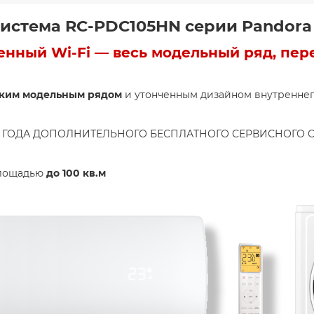
система RC-PDC105HN серии Pandora
енный Wi-Fi — весь модельный ряд, пер
оким модельным рядом
и утонченным дизайном внутреннего
А + 2 ГОДА ДОПОЛНИТЕЛЬНОГО БЕСПЛАТНОГО СЕРВИСНОГО
площадью
до
100 кв.м