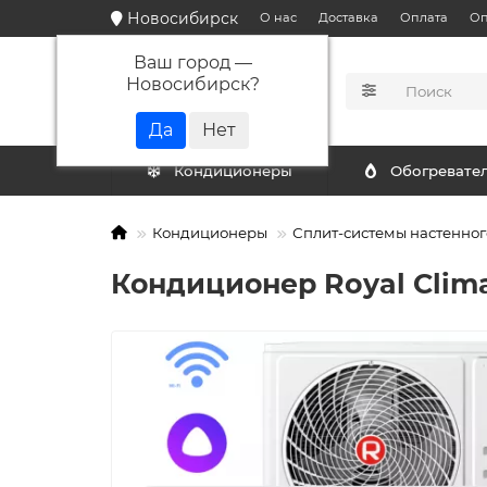
Новосибирск
О нас
Доставка
Оплата
Оп
Ваш город —
Новосибирск
?
КАТАЛОГ
Кондиционеры
Обогревате
Кондиционеры
Сплит-системы настенног
Кондиционер Royal Clim