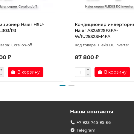
иционер Haier HSU-
Кондиционер инверторн
L303/R3
Haier AS25S2SF3FA-
W/1U25S2SM4FA
Coral on-off
Flexis DC inverter
00 ₽
87 800 ₽
В корзину
В корзину
Наши контакты
+7 923 745-95-66
Telegram