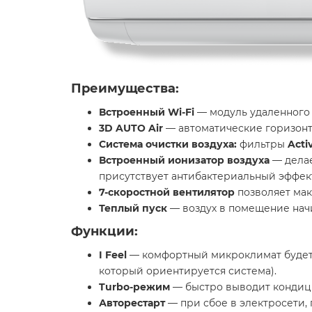
Преимущества:
Встроенный Wi-Fi
— модуль удаленного
3D AUTO Air
— автоматические горизонта
Система очистки воздуха:
фильтры
Acti
Встроенный ионизатор воздуха
— делае
присутствует антибактериальный эффект
7-скоростной вентилятор
позволяет мак
Теплый пуск
— воздух в помещение начин
Функции:
I Feel
— комфортный микроклимат будет п
который ориентируется система).
Turbo-режим
— быстро выводит кондици
Авторестарт
— при сбое в электросети,