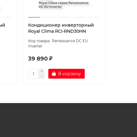
ый
Кондиционер инверторный
Кондици
Royal Clima RCI-RND30HN
Haier
AS50HPL
Renaissance DC EU
Inverter
39 890 ₽
77 800
В корзину