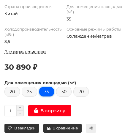
Страна производитель
Для помещения площадью
(м²)
Китай
35
Холодопроизводительность
Основные режимы работы
(кВт)
Охлаждение/нагрев
3,5
Все характеристики
30 890 ₽
Для помещения площадью (м²)
20
25
35
50
70
В корзину
В закладки
В сравнение