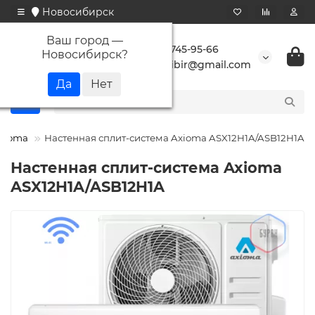
Новосибирск
Ваш город —
+7 923 745-95-66
Новосибирск
?
buransibir@gmail.com
xioma
Настенная сплит-система Axioma ASX12H1A/ASB12H1A
Настенная сплит-система Axioma
ASX12H1A/ASB12H1A