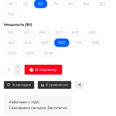
40
50
60
70
80
100
120
140
Мощность (Вт)
80
160
240
320
400
480
560
640
800
960
1120
1280
1600
1920
2240
В корзину
В закладки
В сравнение
Работаем с НДС
Самовывоз сегодня, бесплатно