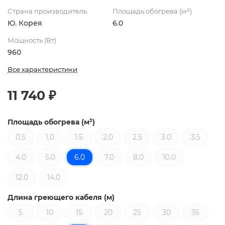
Страна производитель
Площадь обогрева (м²)
Ю. Корея
6.0
Мощность (Вт)
960
Все характеристики
11 740 ₽
Площадь обогрева (м²)
0.5
1.0
1.5
2.0
2.5
3.0
3.5
4.0
5.0
6.0
7.0
8.0
10.0
12.0
14.0
Длина греющего кабеля (м)
5
10
15
20
25
30
35