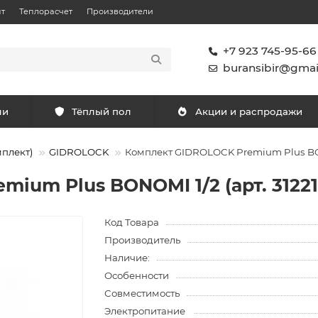
т
Теплорасчет
Производители
+7 923 745-95-66
buransibir@gmai
ли
Тёплый пол
Акции и распродажи
мплект)
GIDROLOCK
Комплект GIDROLOCK Premium Plus BONO
ium Plus BONOMI 1/2 (арт. 31221
Код Товара
Производитель
Наличие:
Особенности
Совместимость
Электропитание