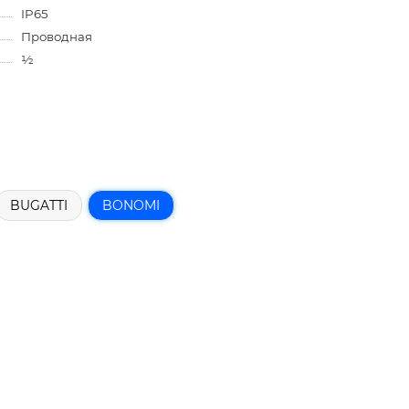
IP65
Проводная
½
BUGATTI
BONOMI