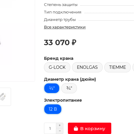
Степень защиты
Тип подключения
Диаметр трубы
Все характеристики
33 070 ₽
Бренд крана
G-LOCK
ENOLGAS
TIEMME
Диаметр крана (дюйм)
½"
¾"
Электропитание
12 В
В корзину