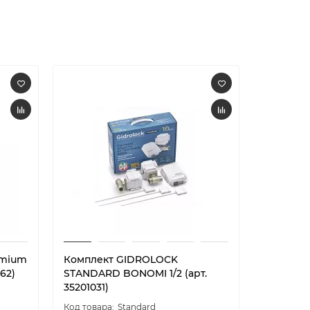
emium
Комплект GIDROLOCK
Комплек
062)
STANDARD BONOMI 1/2 (арт.
STANDAR
35201031)
35201032
Standard