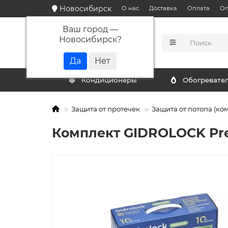
Новосибирск
О нас
Доставка
Оплата
Оп
Ваш город —
Новосибирск
?
КАТАЛОГ
Кондиционеры
Обогревате
Защита от протечек
Защита от потопа (ко
Комплект GIDROLOCK Prem