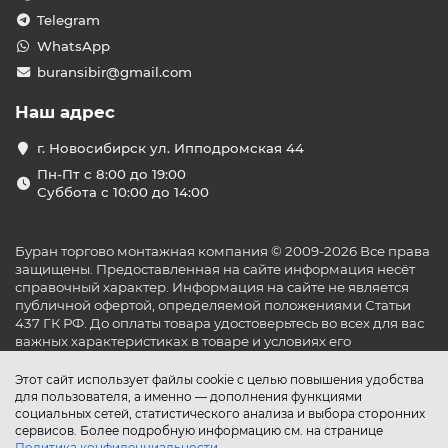
Telegram
WhatsApp
buransibir@gmail.com
Наш адрес
г. Новосибирск ул. Ипподромская 44
Пн-Пт с 8:00 до 19:00
Суббота с 10:00 до 14:00
Буран торгово монтажная компания © 2009-2026 Все права
защищены. Предоставленная на сайте информация несёт
справочный характер. Информация на сайте не является
публичной офертой, определяемой положениями Статьи
437 ГК РФ. До оплаты товара удостоверьтесь во всех для вас
важных характеристиках в товаре и условиях его
эксплуатации.
Этот сайт использует файлы cookie с целью повышения удобства
для пользователя, а именно — дополнения функциями
социальных сетей, статистического анализа и выбора сторонних
сервисов. Более подробную информацию см. на странице
Политика конфиденциальности
.