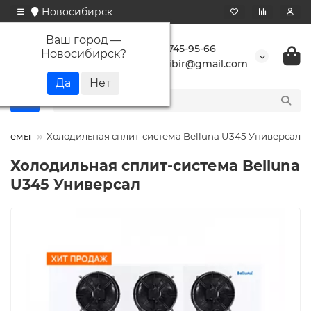
Новосибирск
Ваш город —
+7 923 745-95-66
Новосибирск
?
buransibir@gmail.com
истемы
Холодильная сплит-система Belluna U345 Универсал
Холодильная сплит-система Belluna
U345 Универсал