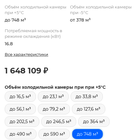
Объём холодильной камеры
Объём холодильной камеры
при +5°С
при -5°С
до 748 м³
от 378 м³
Потребляемая мощность в
режиме охлаждения (кВт)
16.8
Все характеристики
1 648 109 ₽
Объём холодильной камеры при при +5°С
до 16,5 м³
до 23,1 м³
до 33,8 м³
до 56,1 м³
до 79,2 м³
до 127,6 м³
до 202,5 м³
до 246,5 м³
до 364 м³
до 490 м³
до 590 м³
до 748 м³