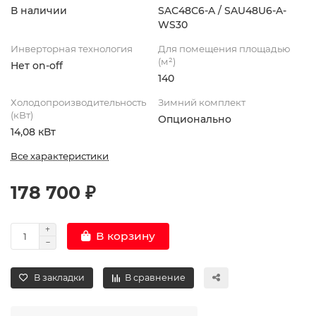
В наличии
SAС48С6-A / SAU48U6-A-
WS30
Инверторная технология
Для помещения площадью
(м²)
Нет on-off
140
Холодопроизводительность
Зимний комплект
(кВт)
Опционально
14,08 кВт
Все характеристики
178 700 ₽
В корзину
В закладки
В сравнение