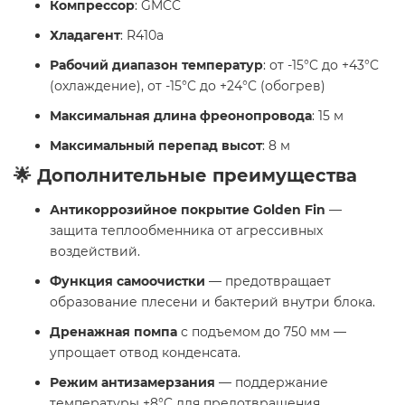
Компрессор
: GMCC
Хладагент
: R410a
Рабочий диапазон температур
: от -15°C до +43°C
(охлаждение), от -15°C до +24°C (обогрев)
Максимальная длина фреонопровода
: 15 м
Максимальный перепад высот
: 8 м
🌟 Дополнительные преимущества
Антикоррозийное покрытие Golden Fin
—
защита теплообменника от агрессивных
воздействий.
Функция самоочистки
— предотвращает
образование плесени и бактерий внутри блока.
Дренажная помпа
с подъемом до 750 мм —
упрощает отвод конденсата.
Режим антизамерзания
— поддержание
температуры +8°C для предотвращения