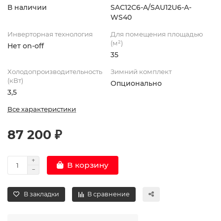
В наличии
SAС12С6-A/SAU12U6-A-
WS40
Инверторная технология
Для помещения площадью
(м²)
Нет on-off
35
Холодопроизводительность
Зимний комплект
(кВт)
Опционально
3,5
Все характеристики
87 200 ₽
В корзину
В закладки
В сравнение