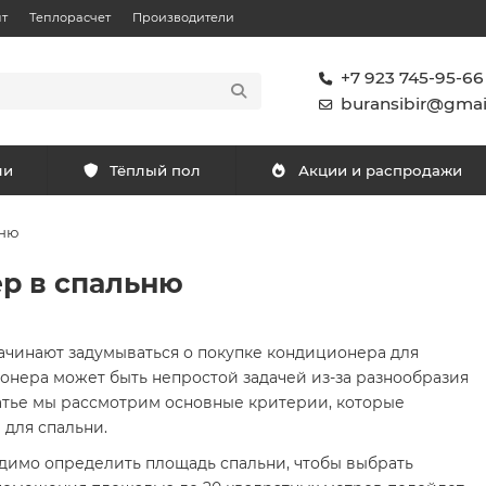
т
Теплорасчет
Производители
+7 923 745-95-66
buransibir@gmai
ли
Тёплый пол
Акции и распродажи
ьню
р в спальню
начинают задумываться о покупке кондиционера для
онера может быть непростой задачей из-за разнообразия
татье мы рассмотрим основные критерии, которые
 для спальни.
одимо определить площадь спальни, чтобы выбрать