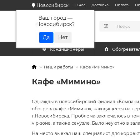
Новосибирск
О нас
Доставка
Оплата
Оп
Ваш город —
Новосибирск
?
КАТАЛОГ
Кондиционеры
Обогревате
Наши работы
Кафе «Мимино»
Кафе «Мимино»
Однажды в новосибирский филиал «Компании
обогрева кафе «Мимино», находящееся на пер
г.Новосибирска. Проблема заключалось в том
vip-зоне, а также санузле. Было неуютно в зал
На место выехал наш специалист для коррек