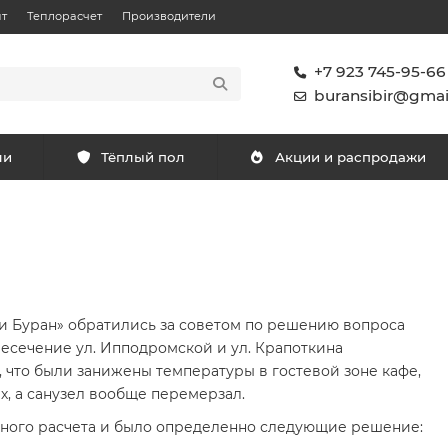
т
Теплорасчет
Производители
+7 923 745-95-66
buransibir@gmai
ли
Тёплый пол
Акции и распродажи
 Буран» обратились за советом по решению вопроса
есечение ул. Ипподромской и ул. Крапоткина
, что были занижены температуры в гостевой зоне кафе,
ах, а санузел вообще перемерзал.
тного расчета и было определенно следующие решение: