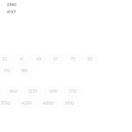
3360
IPX7
32
41
49
57
70
82
170
180
960
1230
1470
1710
3750
4200
4800
5100