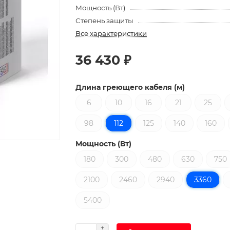
Мощность (Вт)
Степень защиты
Все характеристики
36 430 ₽
Длина греющего кабеля (м)
6
10
16
21
25
98
112
125
140
160
Мощность (Вт)
180
300
480
630
750
2100
2460
2940
3360
5400