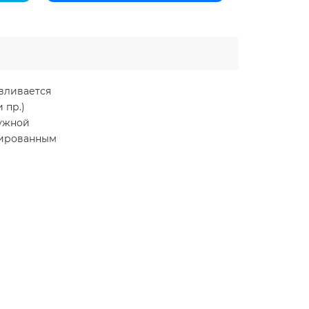
вливается
 пр.)
ружной
анированным