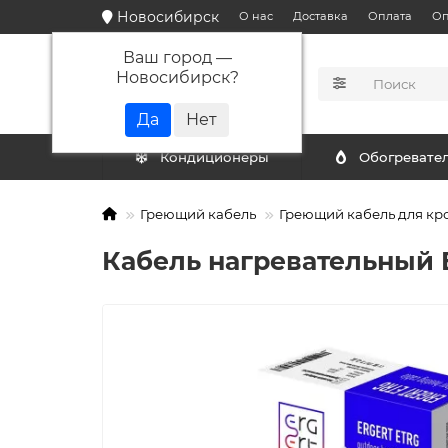
Новосибирск
О нас
Доставка
Оплата
Оп
Ваш город —
Новосибирск
?
КАТАЛОГ
Кондиционеры
Обогревате
Греющий кабель
Греющий кабель для кр
Кабель нагревательный E