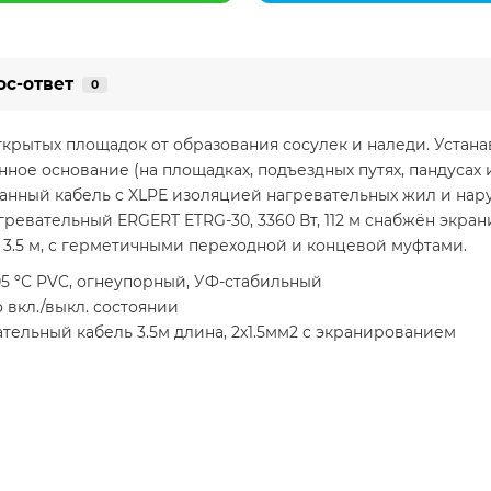
ос-ответ
0
крытых площадок от образования сосулек и наледи. Устана
онное основание (на площадках, подъездных путях, пандусах и
анный кабель с XLPE изоляцией нагревательных жил и на
гревательный ERGERT ETRG-30, 3360 Вт, 112 м снабжён экр
.5 м, с герметичными переходной и концевой муфтами.
5 ºС PVC, огнеупорный, УФ-стабильный
 вкл./выкл. состоянии
ельный кабель 3.5м длина, 2x1.5мм2 с экранированием