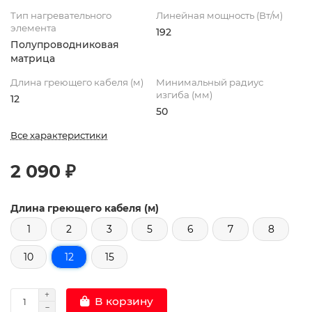
Тип нагревательного
Линейная мощность (Вт/м)
элемента
192
Полупроводниковая
матрица
Длина греющего кабеля (м)
Минимальный радиус
изгиба (мм)
12
50
Все характеристики
2 090 ₽
Длина греющего кабеля (м)
1
2
3
5
6
7
8
10
12
15
В корзину