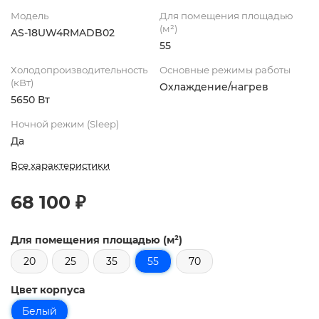
Модель
Для помещения площадью
(м²)
AS-18UW4RMADB02
55
Холодопроизводительность
Основные режимы работы
(кВт)
Охлаждение/нагрев
5650 Вт
Ночной режим (Sleep)
Да
Все характеристики
68 100 ₽
Для помещения площадью (м²)
20
25
35
55
70
Цвет корпуса
Белый