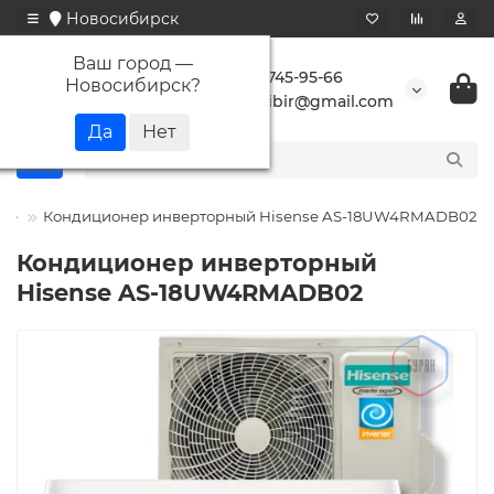
Новосибирск
Ваш город —
+7 923 745-95-66
Новосибирск
?
buransibir@gmail.com
nse
Кондиционер инверторный Hisense AS-18UW4RMADB02
Кондиционер инверторный
Hisense AS-18UW4RMADB02