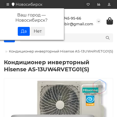
Новосибирск
Ваш город —
+7 923 745-95-66
Новосибирск
?
buransibir@gmail.com
se
Кондиционер инверторный Hisense AS-13UW4RVETG01(S)
Кондиционер инверторный
Hisense AS-13UW4RVETG01(S)