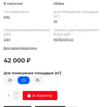
В наличии
Midea
Тип хладагента
Для помещения площадью
(м²)
R32
25
Холодопроизводительность
Уровень шума внутреннего
(кВт)
блока (дБ)
2,63
35/30,5/24,5
Все характеристики
42 000 ₽
Для помещения площадью (м²)
20
25
35
В корзину