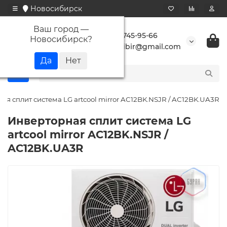
Новосибирск
Ваш город —
+7 923 745-95-66
Новосибирск
?
buransibir@gmail.com
ая сплит система LG artcool mirror AC12BK.NSJR / AC12BK.UA3R
Инверторная сплит система LG
artcool mirror AC12BK.NSJR /
AC12BK.UA3R