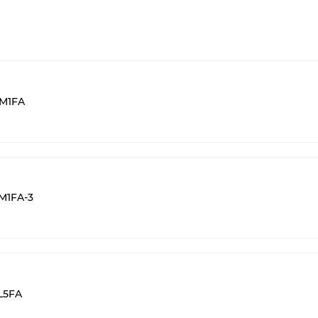
SM1FA
M1FA-3
L5FA