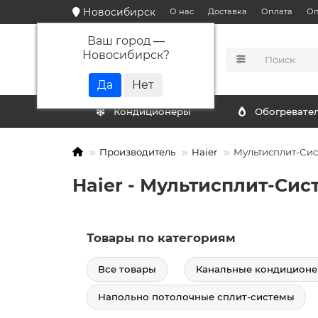
Новосибирск
О нас
Доставка
Оплата
Оп
Ваш город —
Новосибирск
?
КАТАЛОГ
Кондиционеры
Обогревате
Производитель
Haier
Мультисплит-Си
Haier - Мультисплит-Си
Товары по категориям
Все товары
Канальные кондицион
Напольно потолочные сплит-системы