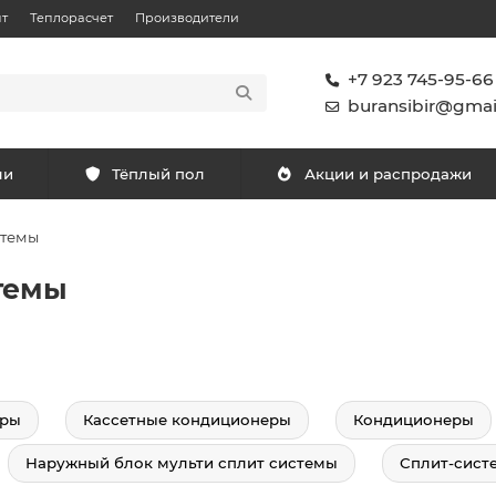
т
Теплорасчет
Производители
+7 923 745-95-66
buransibir@gmai
ли
Тёплый пол
Акции и распродажи
стемы
стемы
еры
Кассетные кондиционеры
Кондиционеры
Наружный блок мульти сплит системы
Сплит-сист