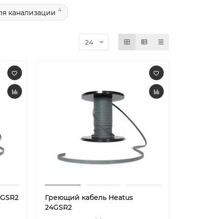
4
ля канализации
6GSR2
Греющий кабель Heatus
24GSR2