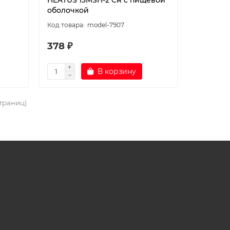
HEATUS 13MSH-2 CR с пищевой
оболочкой
model-7907
378 ₽
В корзину
страниц)