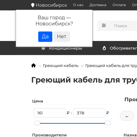
Новосибирск
О нас
Доставка
Оплата
Оп
Ваш город —
Новосибирск
?
КАТАЛОГ
Кондиционеры
Обогревате
Греющий кабель
Греющий кабель для тр
Греющий кабель для тру
Про
Цена
₽ -
₽
←
Производители
Назна