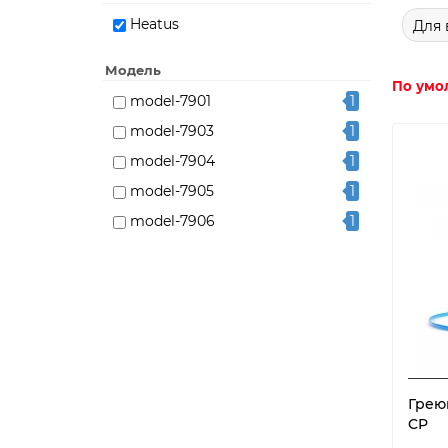
Heatus
Для 
Модель
По умо
model-7901
1
model-7903
1
model-7904
1
model-7905
1
model-7906
1
model-7907
1
Грею
CP