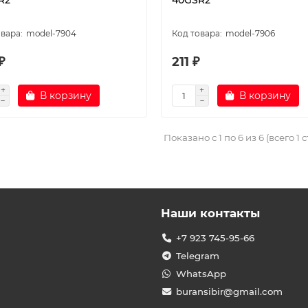
R2
40GSR2
model-7904
model-7906
₽
211 ₽
В корзину
В корзину
Показано с 1 по 6 из 6 (всего 1 
Наши контакты
+7 923 745-95-66
Telegram
WhatsApp
buransibir@gmail.com