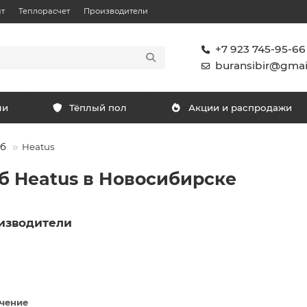
т
Теплорасчет
Производители
+7 923 745-95-66
buransibir@gmai
ли
Тёплый пол
Акции и распродажи
уб
Heatus
б Heatus в Новосибирске
изводители
чение