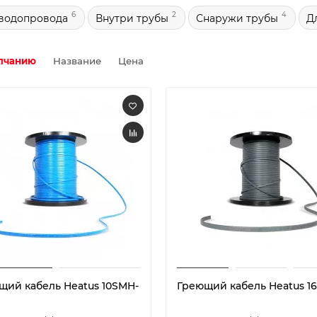
6
2
4
водопровода
Внутри трубы
Снаружи трубы
Д
лчанию
Название
Цена
щий кабель Heatus 10SMH-
Греющий кабель Heatus 1