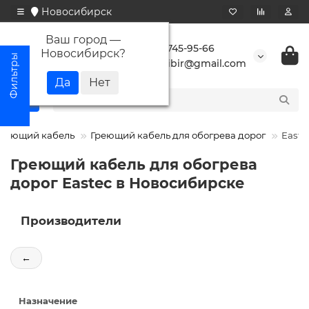
Новосибирск
Ваш город —
+7 923 745-95-66
Новосибирск
?
buransibir@gmail.com
Греющий кабель
Греющий кабель для обогрева дорог
Easte
Греющий кабель для обогрева
дорог Eastec в Новосибирске
Производители
←
Назначение