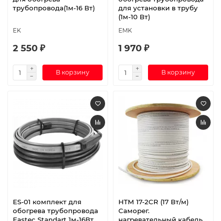
трубопровода(1м-16 Вт)
для установки в трубу
(1м-10 Вт)
EK
EMK
2 550 ₽
1 970 ₽
В корзину
В корзину
ES-01 комплект для
HTM 17-2CR (17 Вт/м)
обогрева трубопровода
Саморег.
Eastec Standart 1м-16Вт
нагревательный кабель,