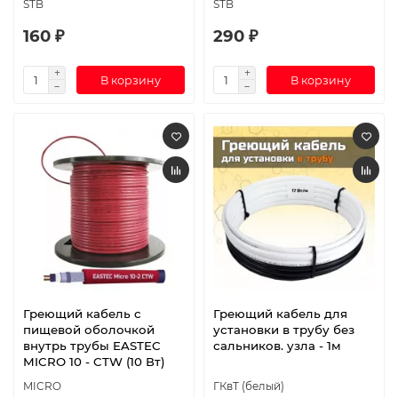
STB
STB
160 ₽
290 ₽
В корзину
В корзину
Греющий кабель c
Греющий кабель для
пищевой оболочкой
установки в трубу без
внутрь трубы EASTEC
сальников. узла - 1м
MICRO 10 - CTW (10 Вт)
MICRO
ГКвТ (белый)