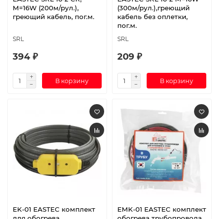
M=16W (200м/рул.),
(300м/рул.),греющий
греющий кабель, пог.м.
кабель без оплетки,
пог.м.
SRL
SRL
394 ₽
209 ₽
В корзину
В корзину
EK-01 EASTEC комплект
EMK-01 EASTEC комплект
для обогрева
обогрева трубопровода