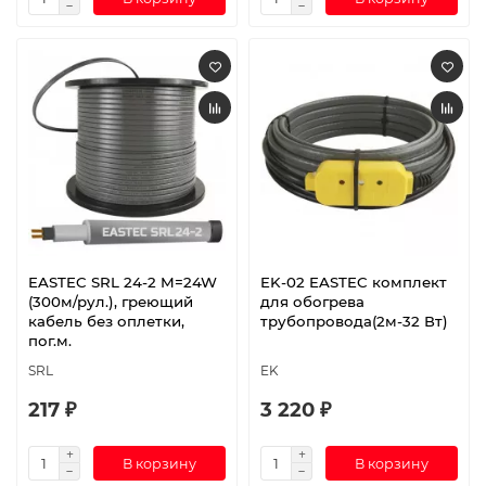
EASTEC SRL 24-2 M=24W
EK-02 EASTEC комплект
(300м/рул.), греющий
для обогрева
кабель без оплетки,
трубопровода(2м-32 Вт)
пог.м.
SRL
EK
217 ₽
3 220 ₽
В корзину
В корзину