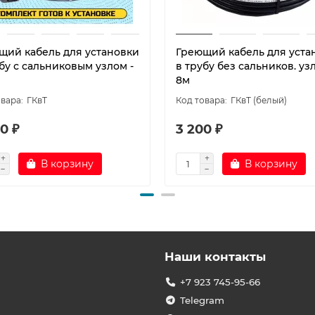
щий кабель для установки
Греющий кабель для уста
бу с сальниковым узлом -
в трубу без сальников. узл
8м
ГКвТ
ГКвТ (белый)
0 ₽
3 200 ₽
В корзину
В корзину
Наши контакты
+7 923 745-95-66
Telegram