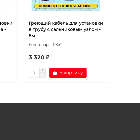
новки
Греющий кабель для установки
Греющий
а -
в трубу с сальниковым узлом -
в трубу 
8м
4м
ГКвТ
3 320 ₽
1 900 ₽
В корзину