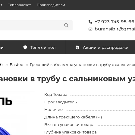
т
Теплорасчет
Производители
+7 923 745-95-66
buransibir@gmai
ли
Тёплый пол
Акции и распродажи
уб
Eastec
Греющий кабель для установки в трубу с сальнико
новки в трубу с сальниковым у
Код Товара
Производитель
Наличие:
Длина греющего кабеля (м)
Высота упаковки товара
Глубина упаковки товара