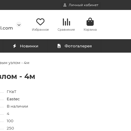
Личный кабинет
l.com
Избранное
Сравнение
Корзина
Новинки
Фотогалерея
вым узлом - 4м
злом - 4м
ГКвТ
Eastec
В наличии
4
100
250