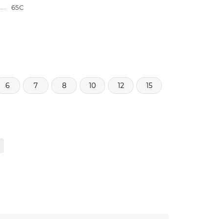
65С
6
7
8
10
12
15