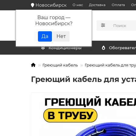
Новосибирск
О нас
Доставка
Оплата
Оп
Ваш город —
Новосибирск
?
КАТАЛОГ
Кондиционеры
Обогревате
Греющий кабель
Греющий кабель для тр
Греющий кабель для уста