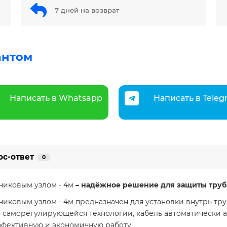
7 дней на возврат
антом
Написать в Whatsapp
Написать в Tele
ос-ответ
0
ьниковым узлом - 4м
– надёжное решение для защиты труб
ьниковым узлом - 4м предназначен для установки внутрь т
я саморегулирующейся технологии, кабель автоматически 
фективную и экономичную работу.​