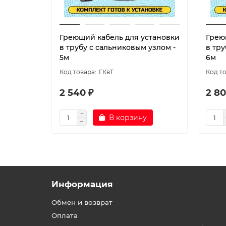
Греющий кабель для установки
Грею
в трубу с сальниковым узлом -
в тру
5м
6м
ГКвТ
2 540 ₽
2 80
В корзину
Информация
Обмен и возврат
Оплата