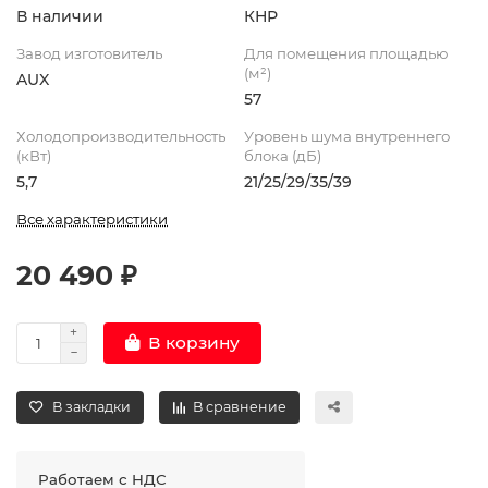
В наличии
КНР
Завод изготовитель
Для помещения площадью
(м²)
AUX
57
Холодопроизводительность
Уровень шума внутреннего
(кВт)
блока (дБ)
5,7
21/25/29/35/39
Все характеристики
20 490 ₽
В корзину
В закладки
В сравнение
Работаем с НДС