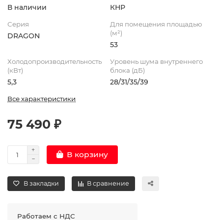
В наличии
КНР
Серия
Для помещения площадью
(м²)
DRAGON
53
Холодопроизводительность
Уровень шума внутреннего
(кВт)
блока (дБ)
5,3
28/31/35/39
Все характеристики
75 490 ₽
В корзину
В закладки
В сравнение
Работаем с НДС